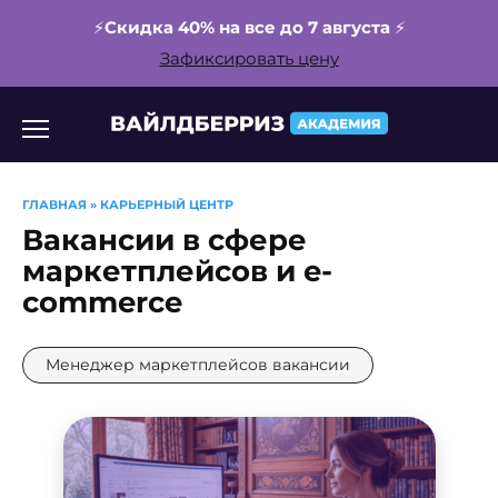
⚡️
Скидка 40% на все до 7 августа
⚡️
Зафиксировать цену
Перейти
к
содержанию
ГЛАВНАЯ
»
КАРЬЕРНЫЙ ЦЕНТР
Вакансии в сфере
маркетплейсов и e-
commerce
Менеджер маркетплейсов вакансии