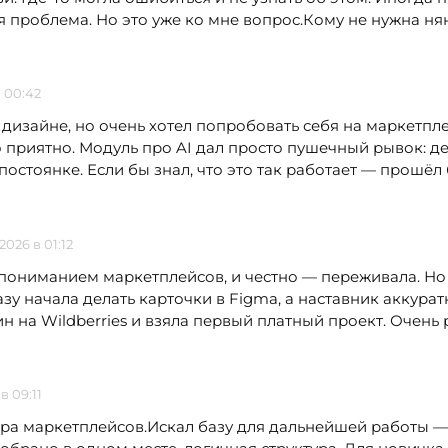
я проблема. Но это уже ко мне вопрос.Кому не нужна нян
в 00:42
дизайне, но очень хотел попробовать себя на маркетпле
приятно. Модуль про AI дал просто пушечный рывок: де
постоянке. Если бы знал, что это так работает — прошёл
2026 в 01:12
пониманием маркетплейсов, и честно — переживала. Но 
зу начала делать карточки в Figma, а наставник аккурат
 на Wildberries и взяла первый платный проект. Очень р
в 09:11
а маркетплейсов.Искал базу для дальнейшей работы — 