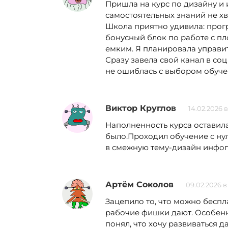
Пришла на курс по дизайну и 
самостоятельных знаний не хва
Школа приятно удивила: прог
бонусный блок по работе с п
емким. Я планировала управить
Сразу завела свой канал в соц
не ошиблась с выбором обуче
Виктор Круглов
14.02.2026 в
Наполненность курса оставил
было.Проходил обучение с нул
в смежную тему-дизайн инфогр
Артём Соколов
09.02.2026 в
Зацепило то, что можно беспл
рабочие фишки дают. Особенн
понял, что хочу развиваться д