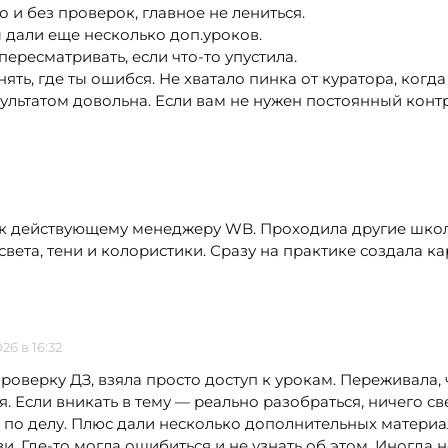
 и без проверок, главное не лениться.
дали еще несколько доп.уроков.
ересматривать, если что-то упустила.
онять, где ты ошибся. Не хватало пинка от куратора, когд
ультатом довольна. Если вам не нужен постоянный конт
к действующему менеджеру WB. Проходила другие школы
ета, тени и колористики. Сразу на практике создала к
26 в 16:32
роверку ДЗ, взяла просто доступ к урокам. Переживала,
. Если вникать в тему — реально разобраться, ничего св
ё по делу. Плюс дали несколько дополнительных матери
и. Где-то могла ошибиться и не узнать об этом. Иногда н