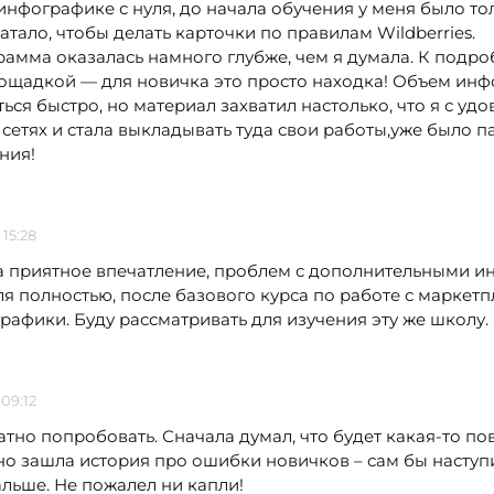
инфографике с нуля, до начала обучения у меня было то
тало, чтобы делать карточки по правилам Wildberries.
рамма оказалась намного глубже, чем я думала. К подр
лощадкой — для новичка это просто находка! Объем инф
ся быстро, но материал захватил настолько, что я с удов
 сетях и стала выкладывать туда свои работы,уже было п
ния!
 15:28
а приятное впечатление, проблем с дополнительными ин
я полностью, после базового курса по работе с маркетп
афики. Буду рассматривать для изучения эту же школу.
 09:12
атно попробовать. Сначала думал, что будет какая-то по
о зашла история про ошибки новичков – сам бы наступи
альше. Не пожалел ни капли!