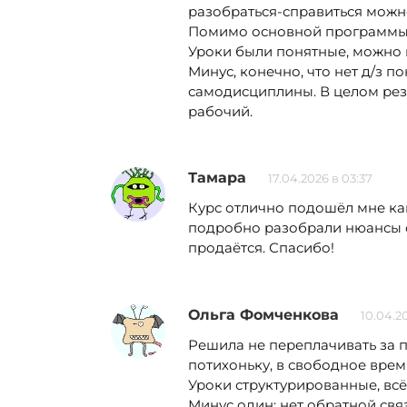
разобраться-справиться можно
Помимо основной программы 
Уроки были понятные, можно п
Минус, конечно, что нет д/з п
самодисциплины. В целом рез
рабочий.
Тамара
17.04.2026 в 03:37
Курс отлично подошёл мне ка
подробно разобрали нюансы св
продаётся. Спасибо!
Ольга Фомченкова
10.04.20
Решила не переплачивать за п
потихоньку, в свободное время
Уроки структурированные, вс
Минус один: нет обратной связ