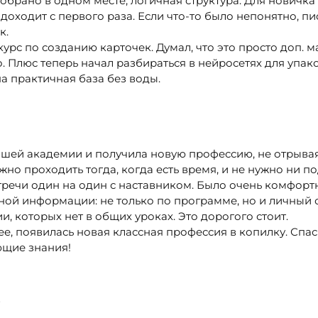
обрано в одном месте, логичная структура. Для новичка
доходит с первого раза. Если что-то было непонятно, пи
к.
рс по созданию карточек. Думал, что это просто доп. ма
 Плюс теперь начал разбираться в нейросетях для упак
а практичная база без воды.
ашей академии и получила новую профессию, не отрывая
но проходить тогда, когда есть время, и не нужно ни по
речи один на один с наставником. Было очень комфортн
ной информации: не только по программе, но и личный 
 которых нет в общих уроках. Это дорогого стоит.
ее, появилась новая классная профессия в копилку. Сп
ющие знания!
4