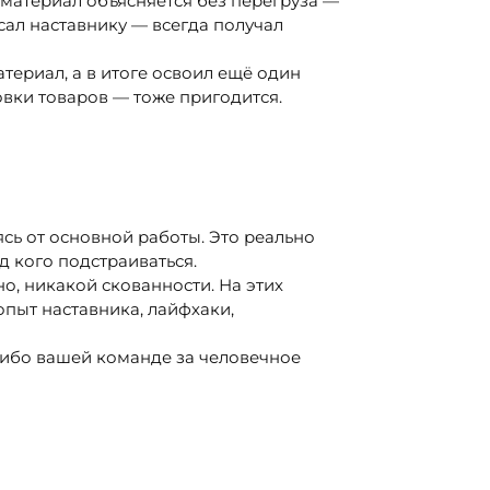
 материал объясняется без перегруза —
сал наставнику — всегда получал
териал, а в итоге освоил ещё один
овки товаров — тоже пригодится.
сь от основной работы. Это реально
д кого подстраиваться.
о, никакой скованности. На этих
опыт наставника, лайфхаки,
асибо вашей команде за человечное