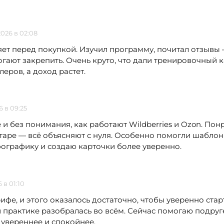
2026 в 02:08
ряет перед покупкой. Изучил программу, почитал отзывы 
гают закрепить. Очень круто, что дали тренировочный 
еров, а доход растет.
6 в 09:25
и без понимания, как работают Wildberries и Ozon. Понр
таре — всё объясняют с нуля. Особенно помогли шабло
фографику и создаю карточки более уверенно.
 в 01:10
фе, и этого оказалось достаточно, чтобы уверенно стар
 практике разобралась во всём. Сейчас помогаю подруге
 увереннее и спокойнее.