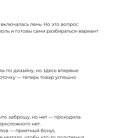
а включалась лень. Но это вопрос
роль и готовы сами разбираться-вариант
 по дизайну, но здесь впервые
арточку — теперь товар успешно
 что заброшу, но нет — проходила
ерхсложного нет.
алов — приятный бонус.
е хватало, чтобы кто-то подстегнул,