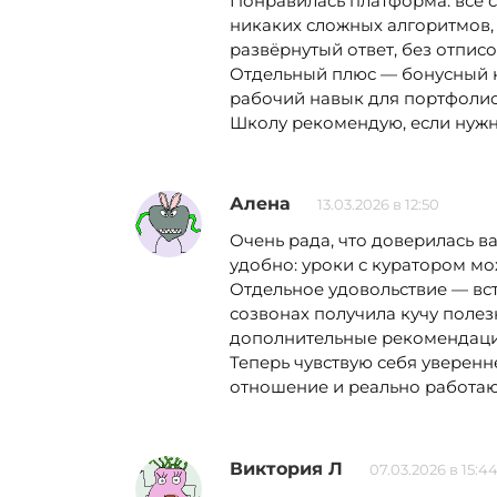
Понравилась платформа: всё с
никаких сложных алгоритмов, 
развёрнутый ответ, без отписо
Отдельный плюс — бонусный ку
рабочий навык для портфолио.
Школу рекомендую, если нужн
Алена
13.03.2026 в 12:50
Очень рада, что доверилась в
удобно: уроки с куратором мож
Отдельное удовольствие — вст
созвонах получила кучу полез
дополнительные рекомендации,
Теперь чувствую себя уверенн
отношение и реально работа
Виктория Л
07.03.2026 в 15:4