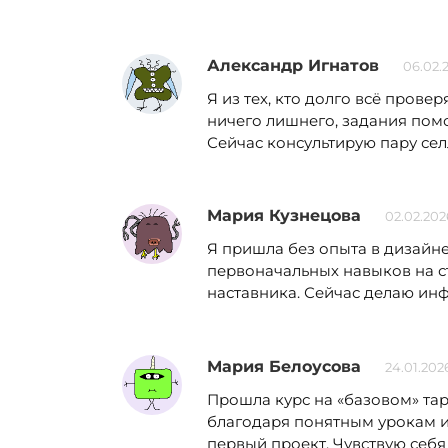
Александр Игнатов
06.02.
Я из тех, кто долго всё прове
ничего лишнего, задания помо
Сейчас консультирую пару селл
Мария Кузнецова
02.02.202
Я пришла без опыта в дизайне 
первоначальных навыков на с
наставника. Сейчас делаю ин
Мария Белоусова
24.01.2026
Прошла курс на «базовом» тари
благодаря понятным урокам и
первый проект. Чувствую себя