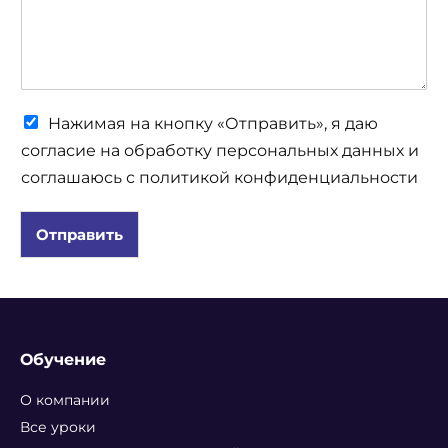
Ч
Нажимая на кнопку «Отправить», я даю
е
согласие на обработку персональных данных и
к
соглашаюсь с политикой конфиденциальности
б
о
к
Отправить
с
ы
*
Обучение
О компании
Все уроки