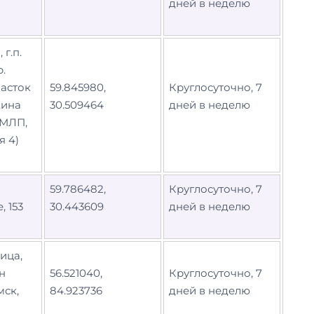
дней в неделю
г.п.
.
часток
59.845980,
Круглосуточно, 7
кина
30.509464
дней в неделю
 МЛП,
я 4)
59.786482,
Круглосуточно, 7
 153
30.443609
дней в неделю
ица,
н
56.521040,
Круглосуточно, 7
мск,
84.923736
дней в неделю