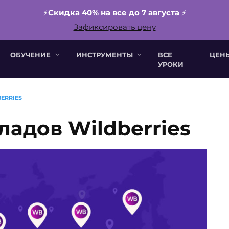
⚡️
Скидка 40% на все до 7 августа
⚡️
Зафиксировать цену
ОБУЧЕНИЕ
ИНСТРУМЕНТЫ
ВСЕ
ЦЕН
УРОКИ
ERRIES
ладов Wildberries