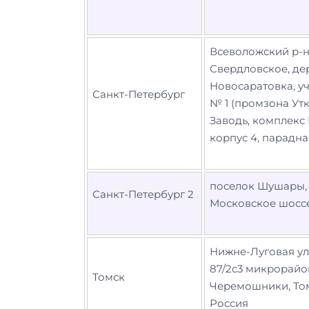
Всеволожский р-н, 
Свердловское, дер
Новосаратовка, у
Санкт-Петербург
№ 1 (промзона Ут
Заводь, комплекс
корпус 4, парадна
поселок Шушары,
Санкт-Петербург 2
Московское шоссе,
Нижне-Луговая ул
87/2с3 микрорайо
Томск
Черемошники, То
Россия